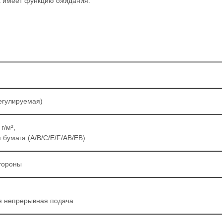
а имеет функцию ожидания.
егулируемая)
г/м²,
бумага (A/B/C/E/F/AB/EB)
стороны
я непрерывная подача