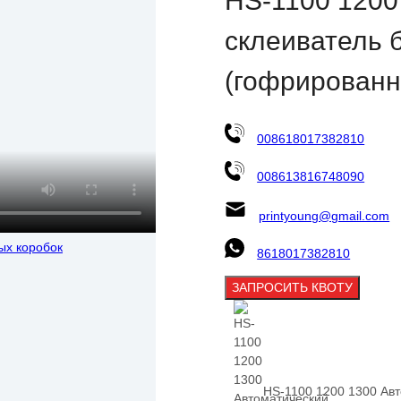
HS-1100 1200
склеиватель 
(гофрированн
008618017382810
008613816748090
printyoung@gmail.com
8618017382810
ЗАПРОСИТЬ КВОТУ
HS-1100 1200 1300 Ав