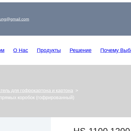
oung@gmail.com
ом
О Нас
Продукты
Решение
Почему Выб
тель для гофрокартона и картона
>
 прямых коробок (гофрированный)