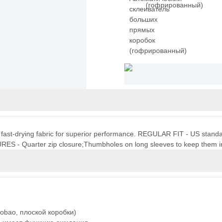
(гофрированный)
t, fast-drying fabric for superior performance. REGULAR FIT - US standard 
URES - Quarter zip closure;Thumbholes on long sleeves to keep them i
bao, плоской коробки)