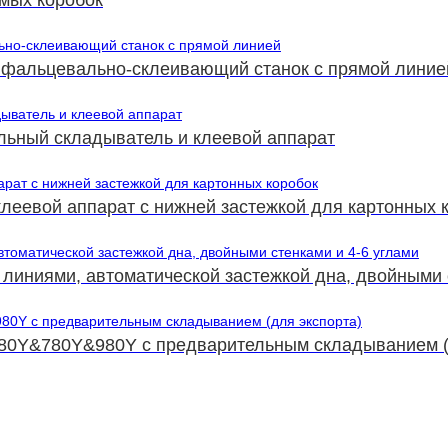
й фальцевально-склеивающий станок с прямой линие
льный складыватель и клеевой аппарат
леевой аппарат с нижней застежкой для картонных 
линиями, автоматической застежкой дна, двойными 
580Y&780Y&980Y с предварительным складыванием (