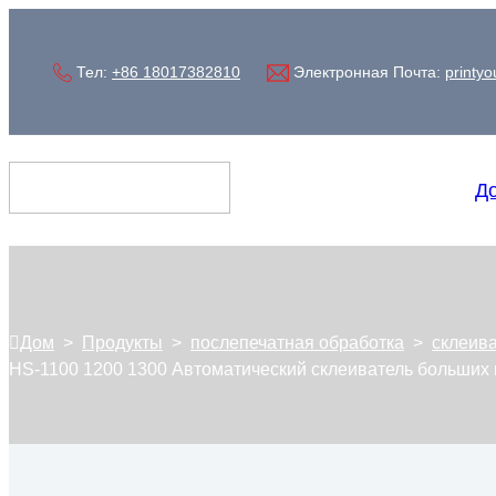
Тел:
+86 18017382810
Электронная Почта:
printy
Д
Дом
>
Продукты
>
послепечатная обработка
>
склеива
HS-1100 1200 1300 Автоматический склеиватель больших