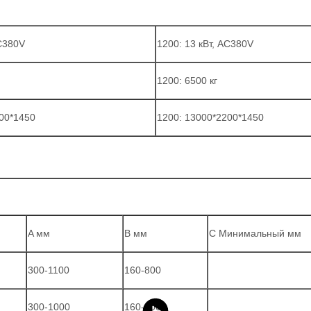
AC380V
1200: 13 кВт, AC380V
1200: 6500 кг
00*1450
1200: 13000*2200*1450
A мм
B мм
C Минимальный мм
300-1100
160-800
300-1000
160-800