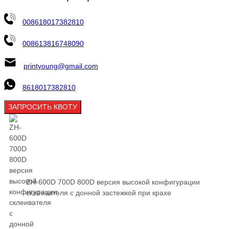
008618017382810
008613816748090
printyoung@gmail.com
8618017382810
ЗАПРОСИТЬ КВОТУ
ZH-600D 700D 800D версия высокой конфигурации
склеивателя с донной застежкой при крахе