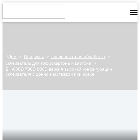
Дом
>
Продукты
>
послепечатная обработка
>
склеиватель для гофрокартона и картона
>
ZH-600D 700D 800D версия высокой конфигурации
склеивателя с донной застежкой при крахе